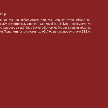
 π.μ.
σχύει και για μια ακόμα Λέσχη) που στα μέλη και στους φίλους του
χών των ιστορικών Sporting. Οι οδηγοί αυτοί είναι υποχρεωμένοι να
να μπορούν να εκδ'ιδουν δελτίο αθλητού-λισάνς για Sporting, αλλά και
ΡΑ). Τώρα, στη ¨μεταγραφική περίοδο" θα μετεγγραφούν στον Α.Σ.Ι.Σ.Α.,