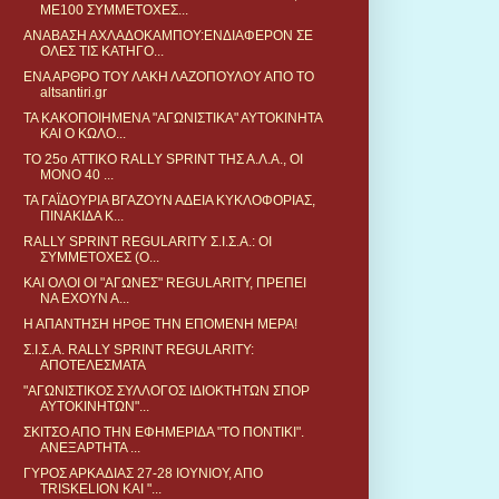
ΜΕ100 ΣΥΜΜΕΤΟΧΕΣ...
ΑΝΑΒΑΣΗ ΑΧΛΑΔΟΚΑΜΠΟΥ:ΕΝΔΙΑΦΕΡΟΝ ΣΕ
ΟΛΕΣ ΤΙΣ ΚΑΤΗΓΟ...
ΕΝΑ ΑΡΘΡΟ ΤΟΥ ΛΑΚΗ ΛΑΖΟΠΟΥΛΟΥ ΑΠΟ ΤΟ
altsantiri.gr
TA KAKOΠΟΙΗΜΕΝΑ "ΑΓΩΝΙΣΤΙΚΑ" ΑΥΤΟΚΙΝΗΤΑ
ΚΑΙ Ο ΚΩΛΟ...
TO 25o ΑΤΤΙΚΟ RALLY SPRINT ΤΗΣ Α.Λ.Α., OI
MONO 40 ...
ΤΑ ΓΑΪΔΟΥΡΙΑ ΒΓΑΖΟΥΝ ΑΔΕΙΑ ΚΥΚΛΟΦΟΡΙΑΣ,
ΠΙΝΑΚΙΔΑ Κ...
RALLY SPRINT REGULARITY Σ.Ι.Σ.Α.: ΟΙ
ΣΥΜΜΕΤΟΧΕΣ (O...
KAI OΛΟΙ ΟΙ "ΑΓΩΝΕΣ" REGULARITY, ΠΡΕΠΕΙ
ΝΑ ΕΧΟΥΝ Α...
Η ΑΠΑΝΤΗΣΗ ΗΡΘΕ ΤΗΝ ΕΠΟΜΕΝΗ ΜΕΡΑ!
Σ.Ι.Σ.Α. RALLY SPRINT REGULARITY:
ΑΠΟΤΕΛΕΣΜΑΤΑ
"ΑΓΩΝΙΣΤΙΚΟΣ ΣΥΛΛΟΓΟΣ ΙΔΙΟΚΤΗΤΩΝ ΣΠΟΡ
ΑΥΤΟΚΙΝΗΤΩΝ"...
ΣΚΙΤΣΟ ΑΠΟ ΤΗΝ ΕΦΗΜΕΡΙΔΑ "ΤΟ ΠΟΝΤΙΚΙ".
ΑΝΕΞΑΡΤΗΤΑ ...
ΓΥΡΟΣ ΑΡΚΑΔΙΑΣ 27-28 ΙΟΥΝΙΟΥ, ΑΠΟ
TRISKELION ΚΑΙ "...