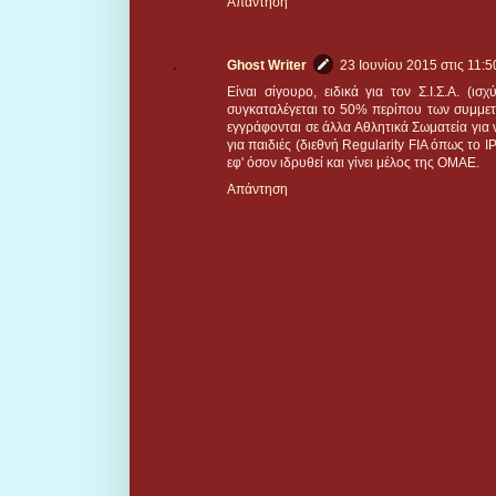
Απάντηση
Ghost Writer
23 Ιουνίου 2015 στις 11:50
Είναι σίγουρο, ειδικά για τον Σ.Ι.Σ.Α. (ι
συγκαταλέγεται το 50% περίπου των συμμετο
εγγράφονται σε άλλα Αθλητικά Σωματεία για 
για παιδιές (διεθνή Regularity FIA όπως το Ι
εφ' όσον ιδρυθεί και γίνει μέλος της ΟΜΑΕ.
Απάντηση